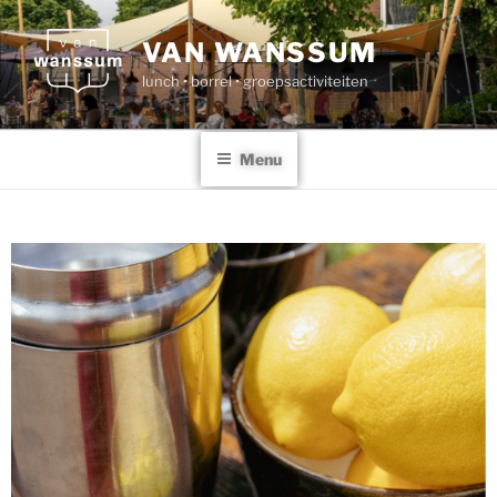
VAN WANSSUM
lunch • borrel • groepsactiviteiten
Menu