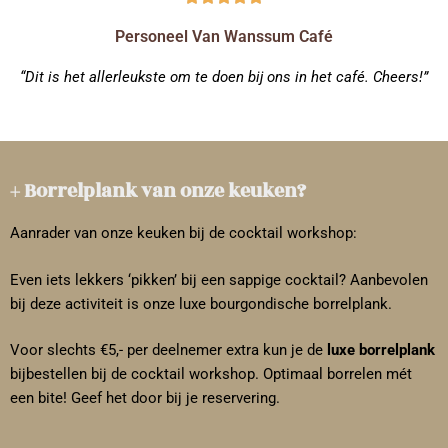
Personeel Van Wanssum Café
“Dit is het allerleukste om te doen bij ons in het café. Cheers!”
+ Borrelplank van onze keuken?
Aanrader van onze keuken bij de cocktail workshop:
Even iets lekkers ‘pikken’ bij een sappige cocktail? Aanbevolen
bij deze activiteit is onze luxe bourgondische borrelplank.
Voor slechts €5,- per deelnemer extra kun je de
luxe borrelplank
bijbestellen bij de cocktail workshop. Optimaal borrelen mét
een bite! Geef het door bij je reservering.