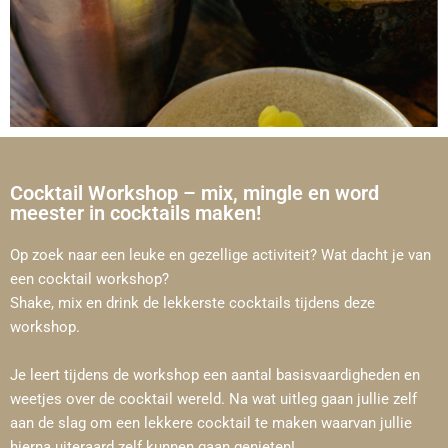
Cocktail Workshop – mix, mingle en word
meester in cocktails maken!
Op zoek naar een leuke en gezellige activiteit? Wat dacht je van
een cocktail workshop?
Shake, mix en drink de lekkerste cocktails tijdens deze
workshop.
Je leert tijdens de workshop een aantal basisvaardigheden en
weetjes over de cocktail wereld. Na wat uitleg gaan jullie zelf
aan de slag om een lekkere cocktail te maken waarvan jullie
hierna uiteraard zelf kunnen gaan genieten!