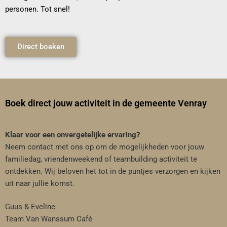
personen. Tot snel!
Direct boeken
Boek direct jouw activiteit in de gemeente Venray
Klaar voor een onvergetelijke ervaring?
Neem contact met ons op om de mogelijkheden voor jouw
familiedag, vriendenweekend of teambuilding activiteit te
ontdekken.
Wij beloven het tot in de puntjes verzorgen en kijken
uit naar jullie komst.
Guus & Eveline
Team Van Wanssum Café