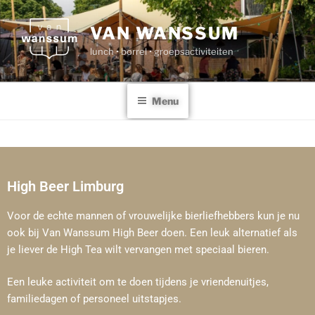
VAN WANSSUM
lunch • borrel • groepsactiviteiten
Menu
High Beer Limburg
Voor de echte mannen of vrouwelijke bierliefhebbers kun je nu
ook bij Van Wanssum High Beer doen. Een leuk alternatief als
je liever de High Tea wilt vervangen met speciaal bieren.
Een leuke activiteit om te doen tijdens je vriendenuitjes,
familiedagen of personeel uitstapjes.